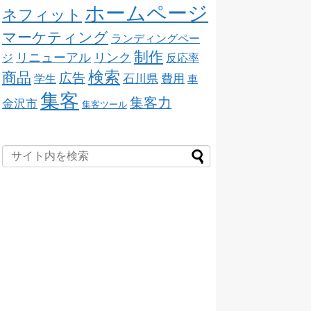
ホームページ
ネフィット
マーケティング
ランディングペー
制作
リニューアル
リンク
ジ
反応率
検索
商品
広告
石川県
費用
学生
車
集客
集客力
金沢市
集客ツール