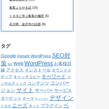
集客よもやま話
(15)
トヨタに学ぶ集客の極意
(5)
石川県・金沢市の話題
(9)
タグ
SEO対
Google
Instant WordPress
策
WordPress
Web
お客様目
SSL
線
アクセス
インストール
オウンドメ
キーワード
ディア
キャッチコピー
コ
コンバー
コンテンツ
ンサルティング
サイト
ジョン
サーバー
サービス
デザイン
ターゲット
テーマ
ディーラー
ベ
ニーズ
プラグイン
ネット
トヨタ