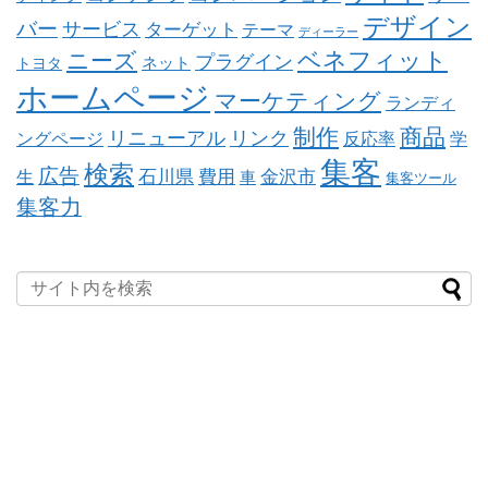
デザイン
バー
サービス
ターゲット
テーマ
ディーラー
ベネフィット
ニーズ
プラグイン
ネット
トヨタ
ホームページ
マーケティング
ランディ
制作
商品
リニューアル
リンク
ングページ
反応率
学
集客
検索
広告
石川県
費用
金沢市
生
車
集客ツール
集客力