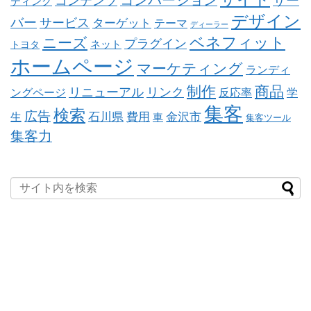
コンテンツ
サー
ティング
デザイン
バー
サービス
ターゲット
テーマ
ディーラー
ベネフィット
ニーズ
プラグイン
ネット
トヨタ
ホームページ
マーケティング
ランディ
制作
商品
リニューアル
リンク
ングページ
反応率
学
集客
検索
広告
石川県
費用
金沢市
生
車
集客ツール
集客力