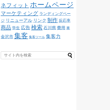
ホームページ
ネフィット
マーケティング
ランディングペー
制作
リニューアル
リンク
ジ
反応率
検索
商品
広告
石川県
費用
学生
車
集客
集客力
金沢市
集客ツール