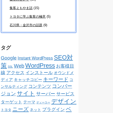
集客よもやま話
(15)
トヨタに学ぶ集客の極意
(5)
石川県・金沢市の話題
(9)
タグ
SEO対
Google
Instant WordPress
策
WordPress
Web
お客様目
SSL
線
アクセス
インストール
オウンドメ
キーワード
ディア
キャッチコピー
コ
コンバー
コンテンツ
ンサルティング
サイト
ジョン
サーバー
サービス
デザイン
ターゲット
テーマ
ディーラー
ベ
ニーズ
プラグイン
ネット
トヨタ