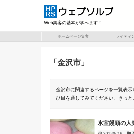
Web集客の基本が学べます！
ホームページ集客
ライティ
「
金沢市
」
金沢市に関連するページを一覧表示
ひ目を通してみてください。きっと
氷室饅頭の人
2018/5/16