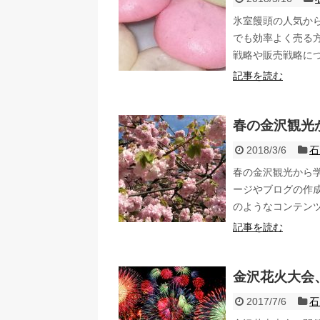
氷室饅頭の人気か
でも効率よく売る
戦略や販売戦略に
記事を読む
春の金沢観光
2018/3/6
石
春の金沢観光から
ージやブログの作
のようなコンテン
記事を読む
金沢花火大会
2017/7/6
石