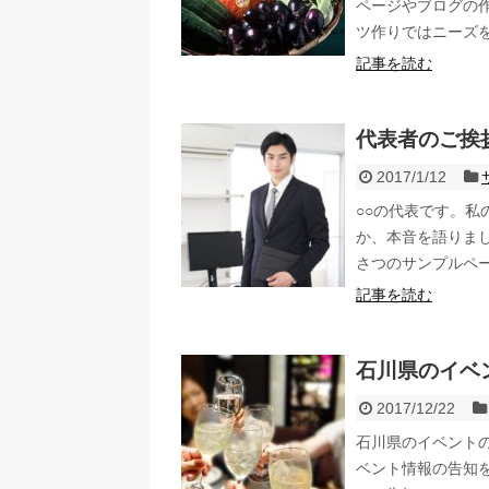
ページやブログの
ツ作りではニーズ
記事を読む
代表者のご挨
2017/1/12
○○の代表です。
か、本音を語りま
さつのサンプルペ
記事を読む
石川県のイベ
2017/12/22
石川県のイベント
ベント情報の告知