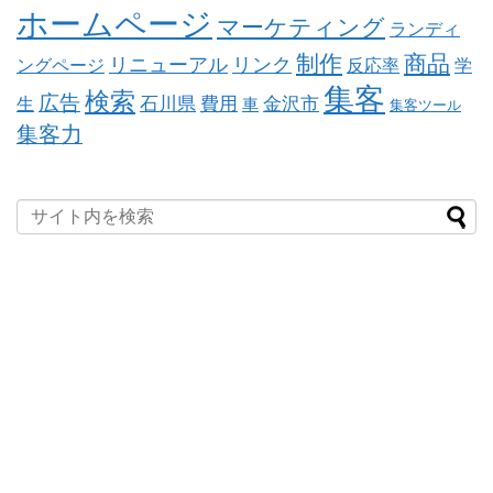
ホームページ
マーケティング
ランディ
制作
商品
リニューアル
リンク
ングページ
反応率
学
集客
検索
広告
石川県
費用
金沢市
生
車
集客ツール
集客力