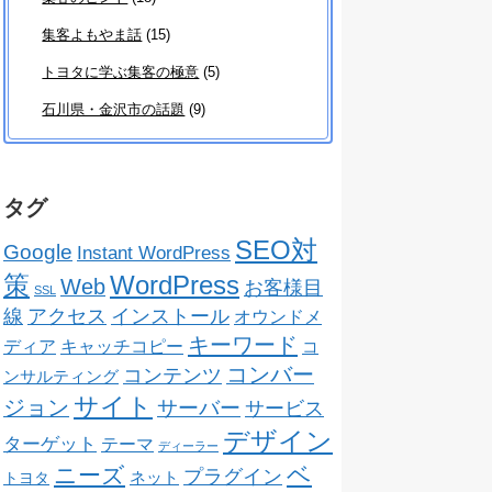
集客よもやま話
(15)
トヨタに学ぶ集客の極意
(5)
石川県・金沢市の話題
(9)
タグ
SEO対
Google
Instant WordPress
策
WordPress
Web
お客様目
SSL
線
アクセス
インストール
オウンドメ
キーワード
ディア
キャッチコピー
コ
コンバー
コンテンツ
ンサルティング
サイト
ジョン
サーバー
サービス
デザイン
ターゲット
テーマ
ディーラー
ベ
ニーズ
プラグイン
ネット
トヨタ