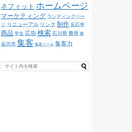
ホームページ
ネフィット
マーケティング
ランディングペー
制作
リニューアル
リンク
ジ
反応率
検索
商品
広告
石川県
費用
学生
車
集客
集客力
金沢市
集客ツール