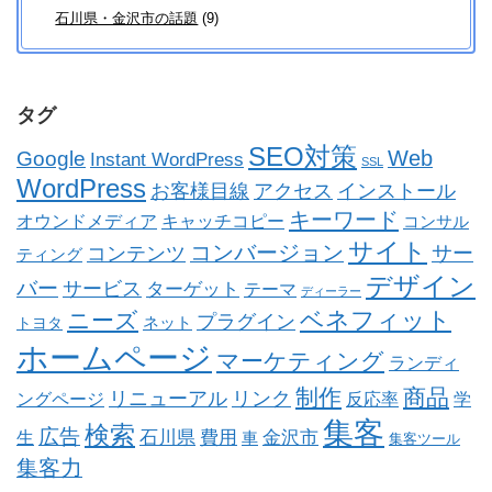
石川県・金沢市の話題
(9)
タグ
SEO対策
Web
Google
Instant WordPress
SSL
WordPress
お客様目線
アクセス
インストール
キーワード
オウンドメディア
キャッチコピー
コンサル
サイト
コンバージョン
コンテンツ
サー
ティング
デザイン
バー
サービス
ターゲット
テーマ
ディーラー
ベネフィット
ニーズ
プラグイン
ネット
トヨタ
ホームページ
マーケティング
ランディ
制作
商品
リニューアル
リンク
ングページ
反応率
学
集客
検索
広告
石川県
費用
金沢市
生
車
集客ツール
集客力