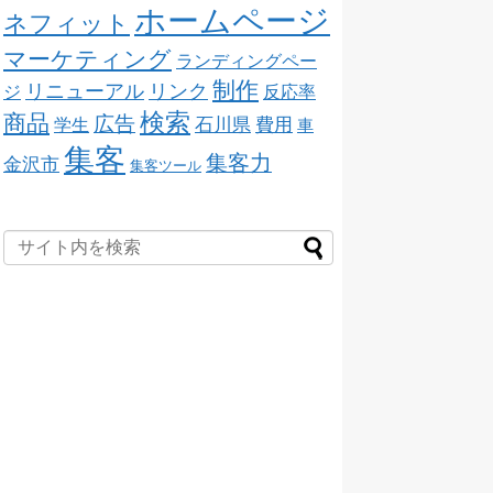
ホームページ
ネフィット
マーケティング
ランディングペー
制作
リニューアル
リンク
ジ
反応率
検索
商品
広告
石川県
費用
学生
車
集客
集客力
金沢市
集客ツール