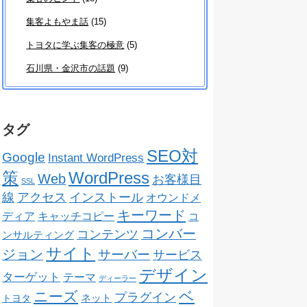
集客よもやま話
(15)
トヨタに学ぶ集客の極意
(5)
石川県・金沢市の話題
(9)
タグ
SEO対
Google
Instant WordPress
策
WordPress
Web
お客様目
SSL
線
アクセス
インストール
オウンドメ
キーワード
ディア
キャッチコピー
コ
コンバー
コンテンツ
ンサルティング
サイト
ジョン
サーバー
サービス
デザイン
ターゲット
テーマ
ディーラー
ベ
ニーズ
プラグイン
ネット
トヨタ