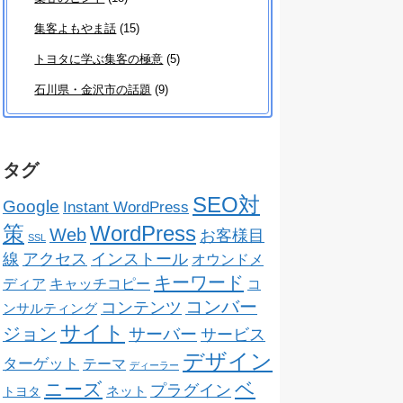
集客よもやま話
(15)
トヨタに学ぶ集客の極意
(5)
石川県・金沢市の話題
(9)
タグ
SEO対
Google
Instant WordPress
策
WordPress
Web
お客様目
SSL
線
アクセス
インストール
オウンドメ
キーワード
ディア
キャッチコピー
コ
コンバー
コンテンツ
ンサルティング
サイト
ジョン
サーバー
サービス
デザイン
ターゲット
テーマ
ディーラー
ベ
ニーズ
プラグイン
ネット
トヨタ