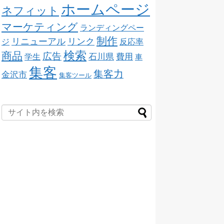
ホームページ
ネフィット
マーケティング
ランディングペー
制作
リニューアル
リンク
ジ
反応率
検索
商品
広告
石川県
費用
学生
車
集客
集客力
金沢市
集客ツール