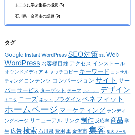
トヨタに学ぶ集客の極意
(5)
石川県・金沢市の話題
(9)
タグ
SEO対策
Web
Google
Instant WordPress
SSL
WordPress
お客様目線
アクセス
インストール
キーワード
オウンドメディア
キャッチコピー
コンサル
サイト
コンバージョン
コンテンツ
サー
ティング
デザイン
バー
サービス
ターゲット
テーマ
ディーラー
ベネフィット
ニーズ
プラグイン
ネット
トヨタ
ホームページ
マーケティング
ランディ
制作
商品
リニューアル
リンク
ングページ
反応率
学
集客
検索
広告
石川県
費用
金沢市
生
車
集客ツール