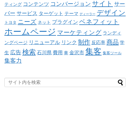
サイト
コンバージョン
コンテンツ
サー
ティング
デザイン
バー
サービス
ターゲット
テーマ
ディーラー
ベネフィット
ニーズ
プラグイン
ネット
トヨタ
ホームページ
マーケティング
ランディ
制作
商品
リニューアル
リンク
ングページ
反応率
学
集客
検索
広告
石川県
費用
金沢市
生
車
集客ツール
集客力